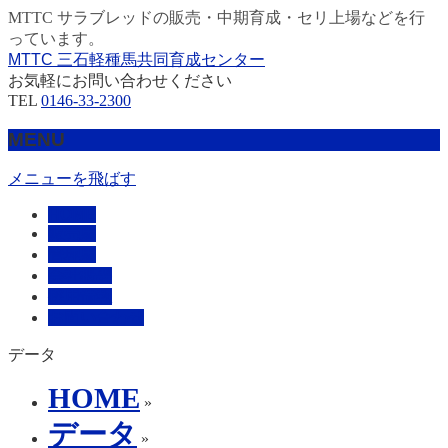
MTTC サラブレッドの販売・中期育成・セリ上場などを行
っています。
MTTC 三石軽種馬共同育成センター
お気軽にお問い合わせください
TEL
0146-33-2300
MENU
メニューを飛ばす
HOME
販売馬
管理馬
会社概要
採用情報
お問い合わせ
データ
HOME
»
データ
»