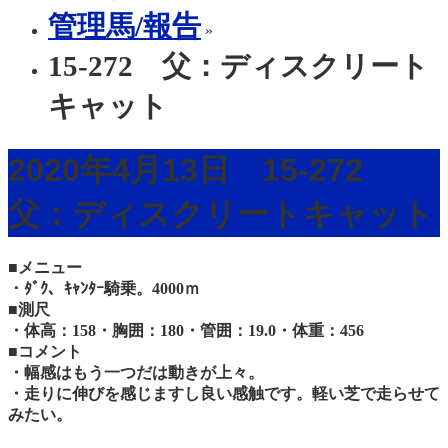
管理馬/報告
»
15-272 父：ディスクリート
キャット
2020年4月13日 15-272
父：ディスクリートキャット
■メニュー
・ﾀﾞｸ、ｷｬﾝﾀｰ騎乗。4000ｍ
■測尺
・体高：158・胸囲：180・管囲：19.0・体重：456
■コメント
・幅感はもう一つだは動きが上々。
・走りに伸びを感じますし良い感触です。軽い芝で走らせて
みたい。