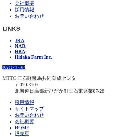
会社概要
採用情報
お問い合わせ
LINKS
JRA
NAR
HBA
Hidaka Farm Inc.
PAGETOP
MTTC 三石軽種馬共同育成センター
〒059-3105
北海道日高郡新ひだか町三石東蓬莱87-28
採用情報
サイトマップ
お問い合わせ
会社概要
HOME
販売馬