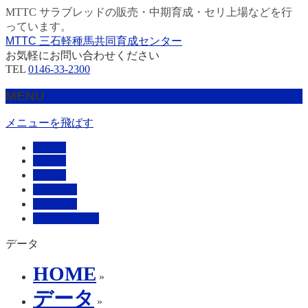
MTTC サラブレッドの販売・中期育成・セリ上場などを行
っています。
MTTC 三石軽種馬共同育成センター
お気軽にお問い合わせください
TEL
0146-33-2300
MENU
メニューを飛ばす
HOME
販売馬
管理馬
会社概要
採用情報
お問い合わせ
データ
HOME
»
データ
»