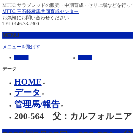
MTTC サラブレッドの販売・中期育成・セリ上場などを行っ
MTTC 三石軽種馬共同育成センター
お気軽にお問い合わせください
TEL 0146-33-2300
MENU
メニューを飛ばす
HOME
販売馬
データ
HOME
»
データ
»
管理馬/報告
»
200-564 父：カルフォルニ