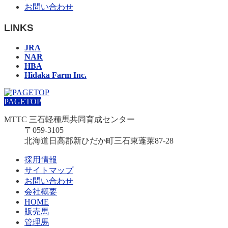
お問い合わせ
LINKS
JRA
NAR
HBA
Hidaka Farm Inc.
PAGETOP
MTTC 三石軽種馬共同育成センター
〒059-3105
北海道日高郡新ひだか町三石東蓬莱87-28
採用情報
サイトマップ
お問い合わせ
会社概要
HOME
販売馬
管理馬