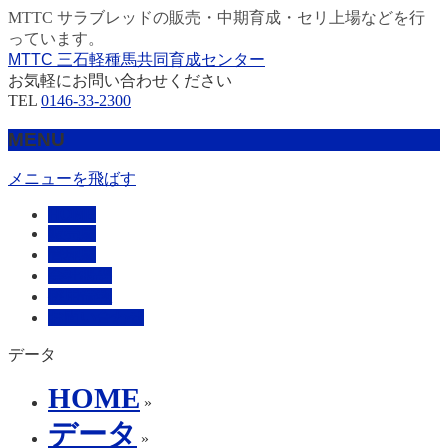
MTTC サラブレッドの販売・中期育成・セリ上場などを行
っています。
MTTC 三石軽種馬共同育成センター
お気軽にお問い合わせください
TEL
0146-33-2300
MENU
メニューを飛ばす
HOME
販売馬
管理馬
会社概要
採用情報
お問い合わせ
データ
HOME
»
データ
»