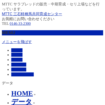
MTTC サラブレッドの販売・中期育成・セリ上場などを行
っています。
MTTC 三石軽種馬共同育成センター
お気軽にお問い合わせください
TEL
0146-33-2300
MENU
メニューを飛ばす
HOME
販売馬
管理馬
会社概要
採用情報
お問い合わせ
データ
HOME
»
データ
»