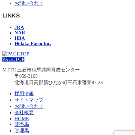
お問い合わせ
LINKS
JRA
NAR
HBA
Hidaka Farm Inc.
PAGETOP
MTTC 三石軽種馬共同育成センター
〒059-3105
北海道日高郡新ひだか町三石東蓬莱87-28
採用情報
サイトマップ
お問い合わせ
会社概要
HOME
販売馬
管理馬