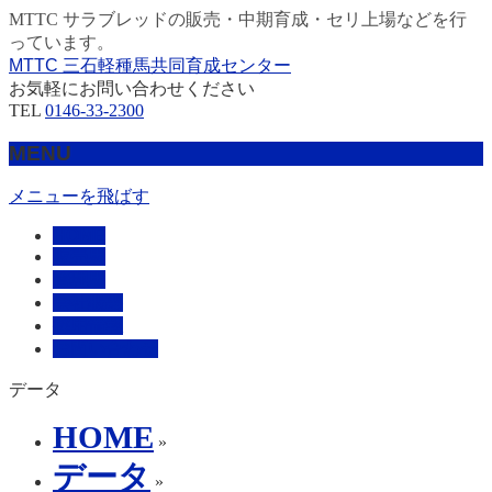
MTTC サラブレッドの販売・中期育成・セリ上場などを行
っています。
MTTC 三石軽種馬共同育成センター
お気軽にお問い合わせください
TEL
0146-33-2300
MENU
メニューを飛ばす
HOME
販売馬
管理馬
会社概要
採用情報
お問い合わせ
データ
HOME
»
データ
»