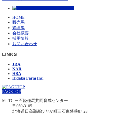
HOME
販売馬
管理馬
会社概要
採用情報
お問い合わせ
LINKS
JRA
NAR
HBA
Hidaka Farm Inc.
PAGETOP
MTTC 三石軽種馬共同育成センター
〒059-3105
北海道日高郡新ひだか町三石東蓬莱87-28