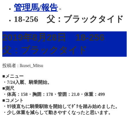
管理馬/報告
»
18-256 父：ブラックタイド
2019年8月28日 18-256
父：ブラックタイド
投稿者 :
Ikusei_Mitsu
■メニュー
・7/24入厩、騎乗開始。
■測尺
・体高：158・胸囲：178・管囲：21.0・体重：499
■コメント
・ｾﾘ後直ちに騎乗馴致を開始してﾀﾞｸを踏み始めました。
・少し体重を減らして動きやすくなったと思います。