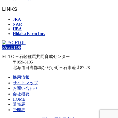
LINKS
JRA
NAR
HBA
Hidaka Farm Inc.
PAGETOP
MTTC 三石軽種馬共同育成センター
〒059-3105
北海道日高郡新ひだか町三石東蓬莱87-28
採用情報
サイトマップ
お問い合わせ
会社概要
HOME
販売馬
管理馬