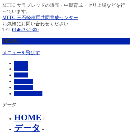
MTTC サラブレッドの販売・中期育成・セリ上場などを行
っています。
MTTC 三石軽種馬共同育成センター
お気軽にお問い合わせください
TEL
0146-33-2300
MENU
メニューを飛ばす
HOME
販売馬
管理馬
会社概要
採用情報
お問い合わせ
データ
HOME
»
データ
»