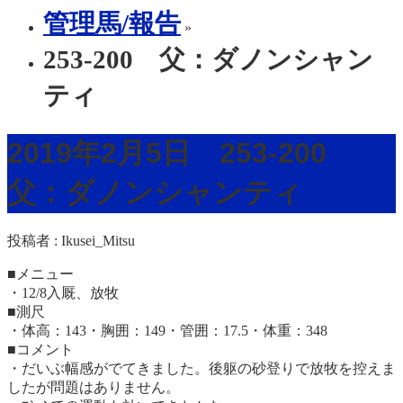
管理馬/報告
»
253-200 父：ダノンシャン
ティ
2019年2月5日 253-200
父：ダノンシャンティ
投稿者 :
Ikusei_Mitsu
■メニュー
・12/8入厩、放牧
■測尺
・体高：143・胸囲：149・管囲：17.5・体重：348
■コメント
・だいぶ幅感がでてきました。後躯の砂登りで放牧を控えま
したが問題はありません。