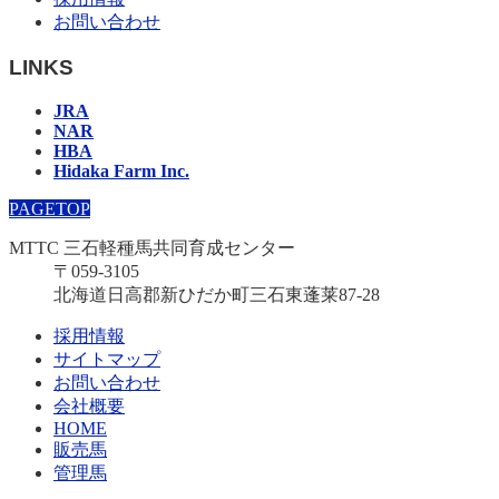
お問い合わせ
LINKS
JRA
NAR
HBA
Hidaka Farm Inc.
PAGETOP
MTTC 三石軽種馬共同育成センター
〒059-3105
北海道日高郡新ひだか町三石東蓬莱87-28
採用情報
サイトマップ
お問い合わせ
会社概要
HOME
販売馬
管理馬