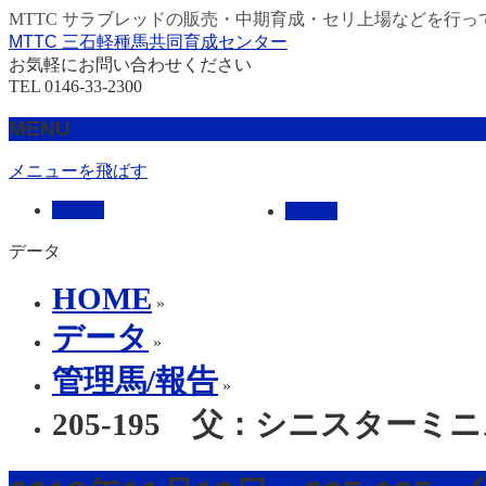
MTTC サラブレッドの販売・中期育成・セリ上場などを行っ
MTTC 三石軽種馬共同育成センター
お気軽にお問い合わせください
TEL 0146-33-2300
MENU
メニューを飛ばす
HOME
販売馬
データ
HOME
»
データ
»
管理馬/報告
»
205-195 父：シニスターミ