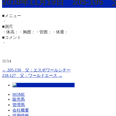
2018年11月19日 205-1
■メニュー
・
■測尺
・体高：・胸囲：・管囲：・体重：
■コメント
・
11/14
←
205-150 父：エスポワールシチー
218-127 父：ワールドエース
→
HOME
販売馬
管理馬
会社概要
採用情報