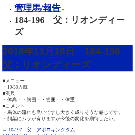
管理馬/報告
»
184-196 父：リオンディー
ズ
2018年11月10日 184-196
父：リオンディーズ
■メニュー
・10/30入厩
■測尺
・体高：・胸囲：・管囲：・体重：
■コメント
・馬体の流れも良いですし大きく成りそうな感じです。
・飼葉にムラが有りますが今後の変化を期待したい。
←
10-197 父：アポロキングダム