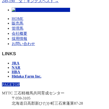
249-190 父：キングズベスト
→
HOME
販売馬
管理馬
会社概要
採用情報
お問い合わせ
LINKS
JRA
NAR
HBA
Hidaka Farm Inc.
PAGETOP
MTTC 三石軽種馬共同育成センター
〒059-3105
北海道日高郡新ひだか町三石東蓬莱87-28