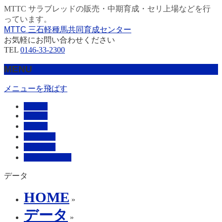
MTTC サラブレッドの販売・中期育成・セリ上場などを行
っています。
MTTC 三石軽種馬共同育成センター
お気軽にお問い合わせください
TEL
0146-33-2300
MENU
メニューを飛ばす
HOME
販売馬
管理馬
会社概要
採用情報
お問い合わせ
データ
HOME
»
データ
»