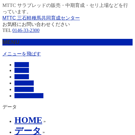
MTTC サラブレッドの販売・中期育成・セリ上場などを行
っています。
MTTC 三石軽種馬共同育成センター
お気軽にお問い合わせください
TEL
0146-33-2300
MENU
メニューを飛ばす
HOME
販売馬
管理馬
会社概要
採用情報
お問い合わせ
データ
HOME
»
データ
»