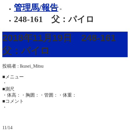
管理馬/報告
»
248-161 父：パイロ
2018年11月19日 248-161
父：パイロ
投稿者 :
Ikusei_Mitsu
■メニュー
・
■測尺
・体高：・胸囲：・管囲：・体重：
■コメント
・
11/14