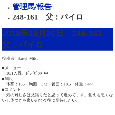
管理馬/報告
»
248-161 父：パイロ
2018年10月26日 248-161
父：パイロ
投稿者 :
Ikusei_Mitsu
■メニュー
・10/1入厩、ﾄﾞﾗｲﾋﾞﾝｸﾞ中
■測尺
・体高：156・胸囲：173・管囲：18.5・体重：444
■コメント
・気の難しさは父譲りだと思って進めてます。覚えも悪くな
いし体つきも良いので今後に期待したい。