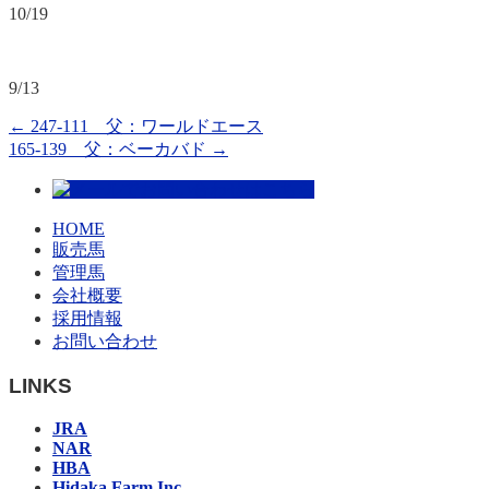
10/19
9/13
←
247-111 父：ワールドエース
165-139 父：ベーカバド
→
HOME
販売馬
管理馬
会社概要
採用情報
お問い合わせ
LINKS
JRA
NAR
HBA
Hidaka Farm Inc.