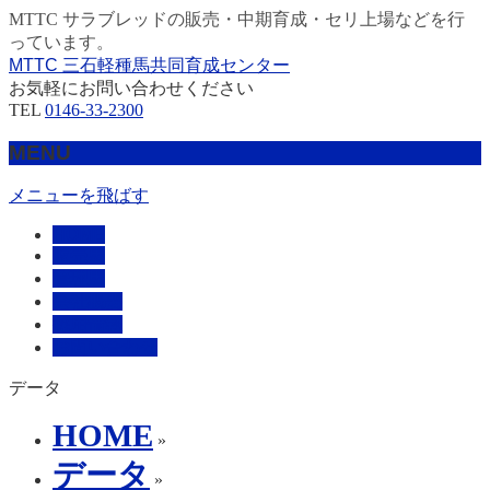
MTTC サラブレッドの販売・中期育成・セリ上場などを行
っています。
MTTC 三石軽種馬共同育成センター
お気軽にお問い合わせください
TEL
0146-33-2300
MENU
メニューを飛ばす
HOME
販売馬
管理馬
会社概要
採用情報
お問い合わせ
データ
HOME
»
データ
»