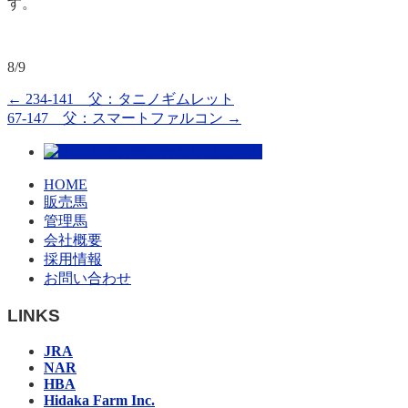
す。
8/9
←
234-141 父：タニノギムレット
67-147 父：スマートファルコン
→
HOME
販売馬
管理馬
会社概要
採用情報
お問い合わせ
LINKS
JRA
NAR
HBA
Hidaka Farm Inc.