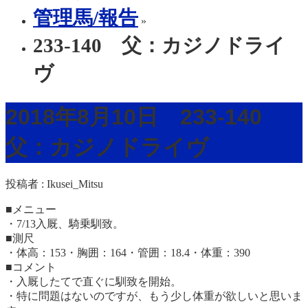
管理馬/報告
»
233-140 父：カジノドライ
ヴ
2018年8月10日 233-140
父：カジノドライヴ
投稿者 :
Ikusei_Mitsu
■メニュー
・7/13入厩、騎乗馴致。
■測尺
・体高：153・胸囲：164・管囲：18.4・体重：390
■コメント
・入厩したてで直ぐに馴致を開始。
・特に問題はないのですが、もう少し体重が欲しいと思いま