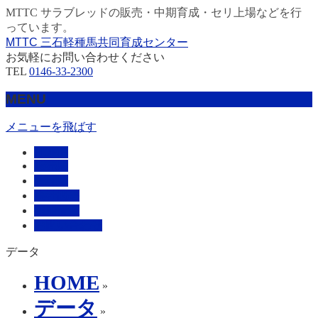
MTTC サラブレッドの販売・中期育成・セリ上場などを行
っています。
MTTC 三石軽種馬共同育成センター
お気軽にお問い合わせください
TEL
0146-33-2300
MENU
メニューを飛ばす
HOME
販売馬
管理馬
会社概要
採用情報
お問い合わせ
データ
HOME
»
データ
»