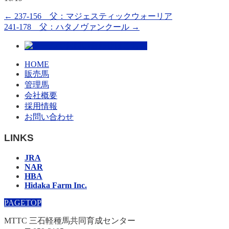
←
237-156 父：マジェスティックウォーリア
241-178 父：ハタノヴァンクール
→
HOME
販売馬
管理馬
会社概要
採用情報
お問い合わせ
LINKS
JRA
NAR
HBA
Hidaka Farm Inc.
PAGETOP
MTTC 三石軽種馬共同育成センター