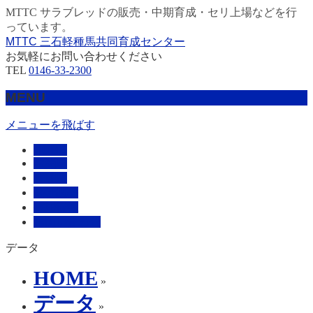
MTTC サラブレッドの販売・中期育成・セリ上場などを行
っています。
MTTC 三石軽種馬共同育成センター
お気軽にお問い合わせください
TEL
0146-33-2300
MENU
メニューを飛ばす
HOME
販売馬
管理馬
会社概要
採用情報
お問い合わせ
データ
HOME
»
データ
»