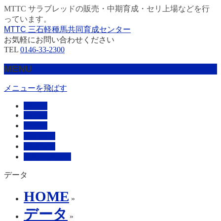
MTTC サラブレッドの販売・中期育成・セリ上場などを行
っています。
MTTC 三石軽種馬共同育成センター
お気軽にお問い合わせください
TEL
0146-33-2300
MENU
メニューを飛ばす
HOME
販売馬
管理馬
会社概要
採用情報
お問い合わせ
データ
HOME
»
データ
»