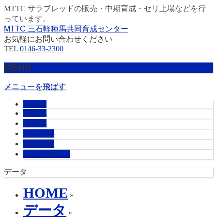
MTTC サラブレッドの販売・中期育成・セリ上場などを行
っています。
MTTC 三石軽種馬共同育成センター
お気軽にお問い合わせください
TEL
0146-33-2300
MENU
メニューを飛ばす
HOME
販売馬
管理馬
会社概要
採用情報
お問い合わせ
データ
HOME
»
データ
»