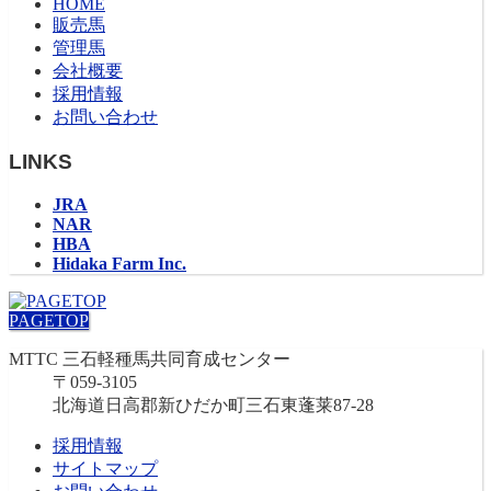
HOME
販売馬
管理馬
会社概要
採用情報
お問い合わせ
LINKS
JRA
NAR
HBA
Hidaka Farm Inc.
PAGETOP
MTTC 三石軽種馬共同育成センター
〒059-3105
北海道日高郡新ひだか町三石東蓬莱87-28
採用情報
サイトマップ