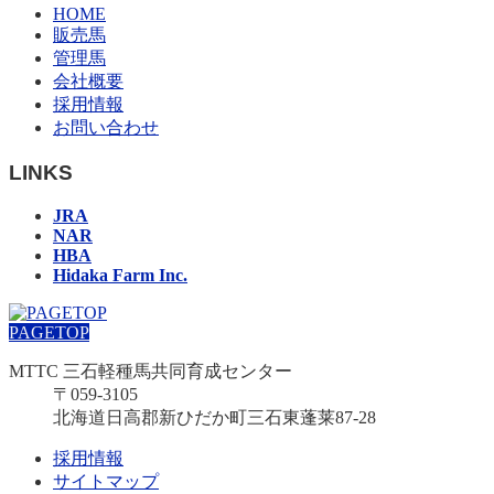
HOME
販売馬
管理馬
会社概要
採用情報
お問い合わせ
LINKS
JRA
NAR
HBA
Hidaka Farm Inc.
PAGETOP
MTTC 三石軽種馬共同育成センター
〒059-3105
北海道日高郡新ひだか町三石東蓬莱87-28
採用情報
サイトマップ