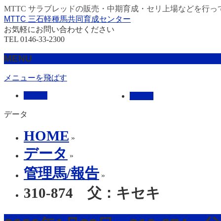
MTTC サラブレッドの販売・中期育成・セリ上場などを行っ
MTTC 三石軽種馬共同育成センター
お気軽にお問い合わせください
TEL 0146-33-2300
MENU
メニューを飛ばす
HOME
販売馬
データ
HOME
»
データ
»
管理馬/報告
»
310-874 父：キセキ