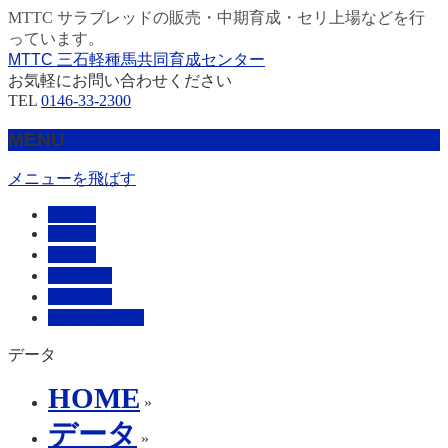
MTTC サラブレッドの販売・中期育成・セリ上場などを行
っています。
MTTC 三石軽種馬共同育成センター
お気軽にお問い合わせください
TEL
0146-33-2300
MENU
メニューを飛ばす
HOME
販売馬
管理馬
会社概要
採用情報
お問い合わせ
データ
HOME
»
データ
»