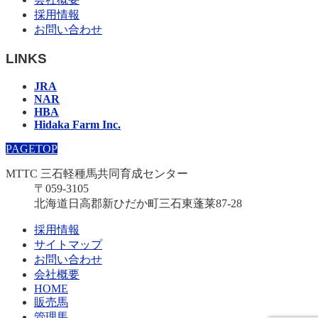
採用情報
お問い合わせ
LINKS
JRA
NAR
HBA
Hidaka Farm Inc.
PAGETOP
MTTC 三石軽種馬共同育成センター
〒059-3105
北海道日高郡新ひだか町三石東蓬莱87-28
採用情報
サイトマップ
お問い合わせ
会社概要
HOME
販売馬
管理馬