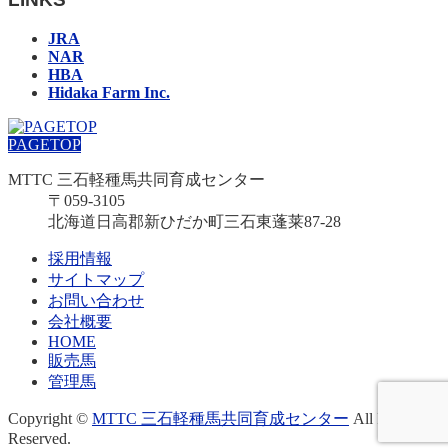
JRA
NAR
HBA
Hidaka Farm Inc.
PAGETOP
MTTC 三石軽種馬共同育成センター
〒059-3105
北海道日高郡新ひだか町三石東蓬莱87-28
採用情報
サイトマップ
お問い合わせ
会社概要
HOME
販売馬
管理馬
Copyright ©
MTTC 三石軽種馬共同育成センター
All Rights
Reserved.