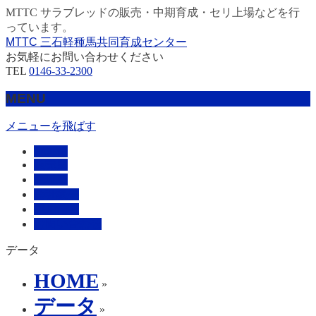
MTTC サラブレッドの販売・中期育成・セリ上場などを行
っています。
MTTC 三石軽種馬共同育成センター
お気軽にお問い合わせください
TEL
0146-33-2300
MENU
メニューを飛ばす
HOME
販売馬
管理馬
会社概要
採用情報
お問い合わせ
データ
HOME
»
データ
»