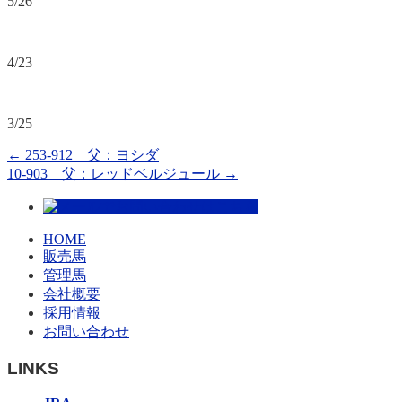
5/26
4/23
3/25
←
253-912 父：ヨシダ
10-903 父：レッドベルジュール
→
HOME
販売馬
管理馬
会社概要
採用情報
お問い合わせ
LINKS