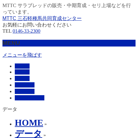
MTTC サラブレッドの販売・中期育成・セリ上場などを行
っています。
MTTC 三石軽種馬共同育成センター
お気軽にお問い合わせください
TEL
0146-33-2300
MENU
メニューを飛ばす
HOME
販売馬
管理馬
会社概要
採用情報
お問い合わせ
データ
HOME
»
データ
»