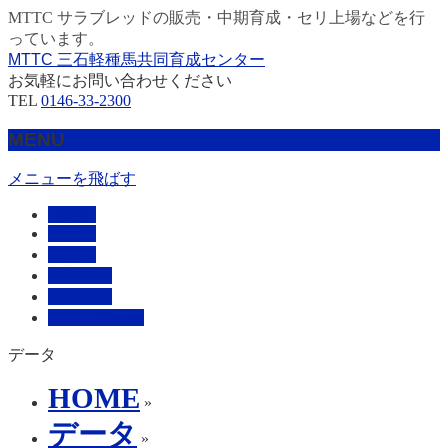
MTTC サラブレッドの販売・中期育成・セリ上場などを行
っています。
MTTC 三石軽種馬共同育成センター
お気軽にお問い合わせください
TEL
0146-33-2300
MENU
メニューを飛ばす
HOME
販売馬
管理馬
会社概要
採用情報
お問い合わせ
データ
HOME
»
データ
»