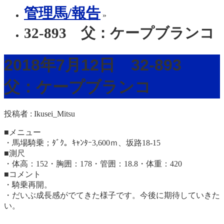
管理馬/報告
»
32-893 父：ケープブランコ
2018年7月12日 32-893
父：ケープブランコ
投稿者 :
Ikusei_Mitsu
■メニュー
・馬場騎乗；ﾀﾞｸ。ｷｬﾝﾀｰ3,600ｍ、坂路18-15
■測尺
・体高：152・胸囲：178・管囲：18.8・体重：420
■コメント
・騎乗再開。
・だいぶ成長感がでてきた様子です。今後に期待していきた
い。