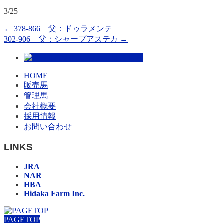
3/25
←
378-866 父：ドゥラメンテ
302-906 父：シャープアステカ
→
HOME
販売馬
管理馬
会社概要
採用情報
お問い合わせ
LINKS
JRA
NAR
HBA
Hidaka Farm Inc.
PAGETOP