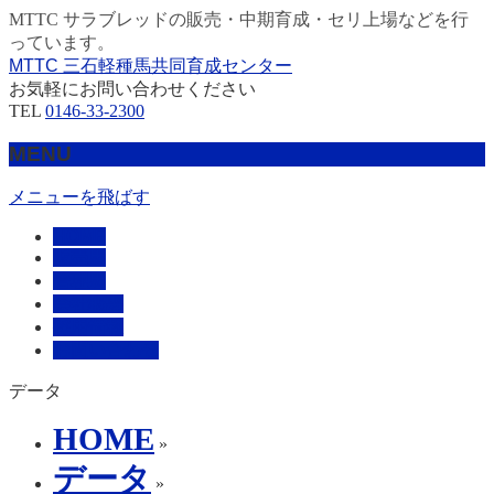
MTTC サラブレッドの販売・中期育成・セリ上場などを行
っています。
MTTC 三石軽種馬共同育成センター
お気軽にお問い合わせください
TEL
0146-33-2300
MENU
メニューを飛ばす
HOME
販売馬
管理馬
会社概要
採用情報
お問い合わせ
データ
HOME
»
データ
»