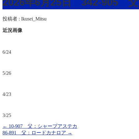
2026年6月25日 342-90
投稿者 :
Ikusei_Mitsu
近況画像
6/24
5/26
4/23
3/25
←
10-907 父：シャープアステカ
86-891 父：ロードカナロア
→