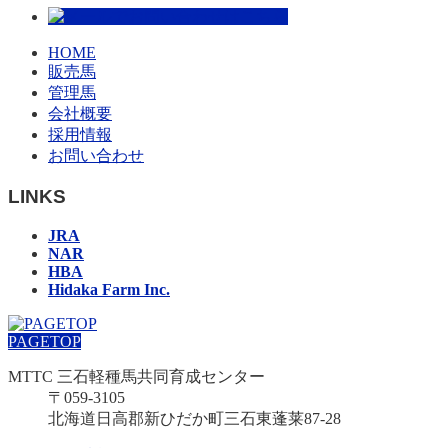
HOME
販売馬
管理馬
会社概要
採用情報
お問い合わせ
LINKS
JRA
NAR
HBA
Hidaka Farm Inc.
PAGETOP
MTTC 三石軽種馬共同育成センター
〒059-3105
北海道日高郡新ひだか町三石東蓬莱87-28