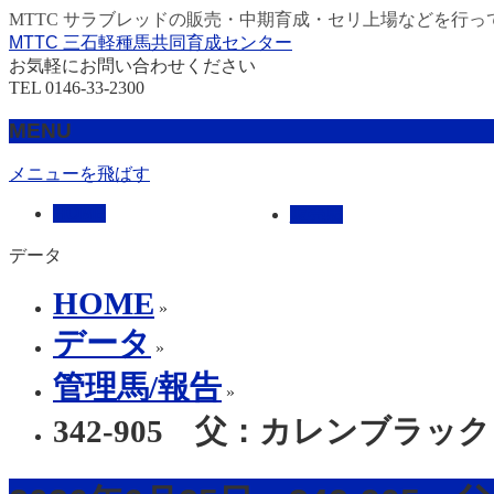
MTTC サラブレッドの販売・中期育成・セリ上場などを行っ
MTTC 三石軽種馬共同育成センター
お気軽にお問い合わせください
TEL 0146-33-2300
MENU
メニューを飛ばす
HOME
販売馬
データ
HOME
»
データ
»
管理馬/報告
»
342-905 父：カレンブラッ