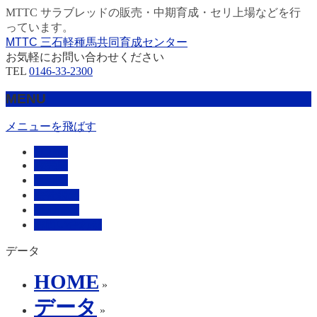
MTTC サラブレッドの販売・中期育成・セリ上場などを行
っています。
MTTC 三石軽種馬共同育成センター
お気軽にお問い合わせください
TEL
0146-33-2300
MENU
メニューを飛ばす
HOME
販売馬
管理馬
会社概要
採用情報
お問い合わせ
データ
HOME
»
データ
»