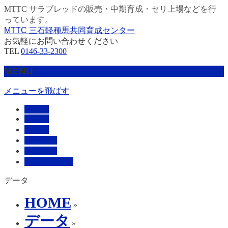
MTTC サラブレッドの販売・中期育成・セリ上場などを行
っています。
MTTC 三石軽種馬共同育成センター
お気軽にお問い合わせください
TEL
0146-33-2300
MENU
メニューを飛ばす
HOME
販売馬
管理馬
会社概要
採用情報
お問い合わせ
データ
HOME
»
データ
»