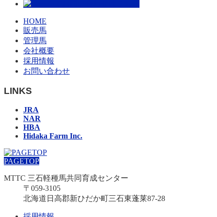
HOME
販売馬
管理馬
会社概要
採用情報
お問い合わせ
LINKS
JRA
NAR
HBA
Hidaka Farm Inc.
PAGETOP
MTTC 三石軽種馬共同育成センター
〒059-3105
北海道日高郡新ひだか町三石東蓬莱87-28
採用情報