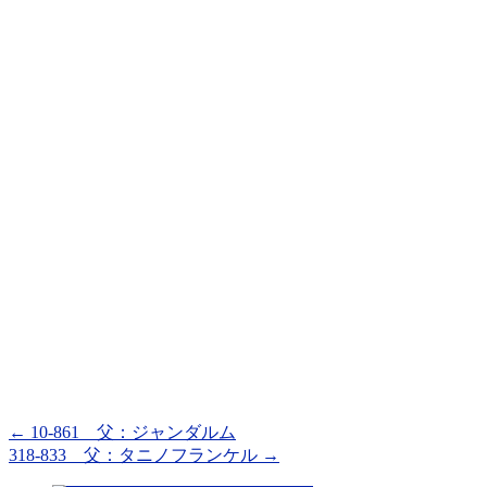
←
10-861 父：ジャンダルム
318-833 父：タニノフランケル
→