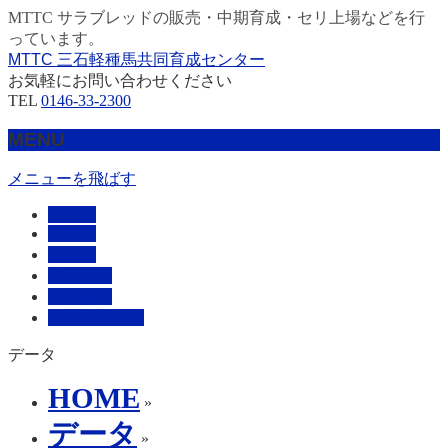
MTTC サラブレッドの販売・中期育成・セリ上場などを行
っています。
MTTC 三石軽種馬共同育成センター
お気軽にお問い合わせください
TEL
0146-33-2300
MENU
メニューを飛ばす
HOME
販売馬
管理馬
会社概要
採用情報
お問い合わせ
データ
HOME
»
データ
»