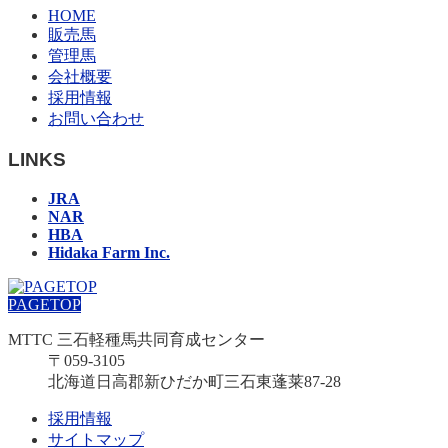
HOME
販売馬
管理馬
会社概要
採用情報
お問い合わせ
LINKS
JRA
NAR
HBA
Hidaka Farm Inc.
PAGETOP
MTTC 三石軽種馬共同育成センター
〒059-3105
北海道日高郡新ひだか町三石東蓬莱87-28
採用情報
サイトマップ