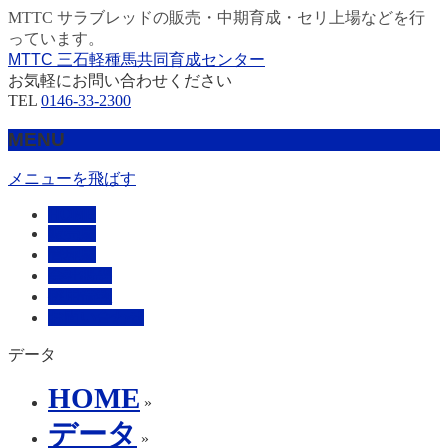
MTTC サラブレッドの販売・中期育成・セリ上場などを行
っています。
MTTC 三石軽種馬共同育成センター
お気軽にお問い合わせください
TEL
0146-33-2300
MENU
メニューを飛ばす
HOME
販売馬
管理馬
会社概要
採用情報
お問い合わせ
データ
HOME
»
データ
»