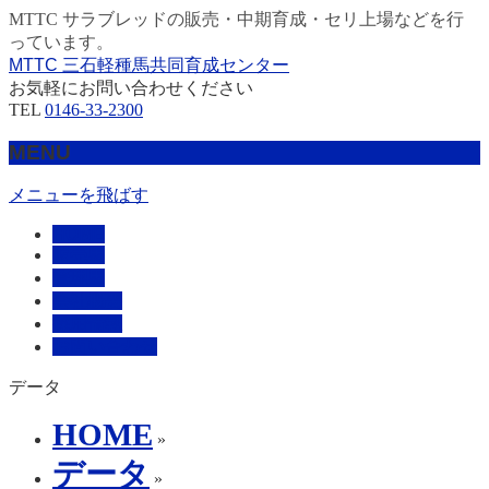
MTTC サラブレッドの販売・中期育成・セリ上場などを行
っています。
MTTC 三石軽種馬共同育成センター
お気軽にお問い合わせください
TEL
0146-33-2300
MENU
メニューを飛ばす
HOME
販売馬
管理馬
会社概要
採用情報
お問い合わせ
データ
HOME
»
データ
»