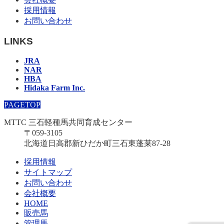
採用情報
お問い合わせ
LINKS
JRA
NAR
HBA
Hidaka Farm Inc.
PAGETOP
MTTC 三石軽種馬共同育成センター
〒059-3105
北海道日高郡新ひだか町三石東蓬莱87-28
採用情報
サイトマップ
お問い合わせ
会社概要
HOME
販売馬
管理馬