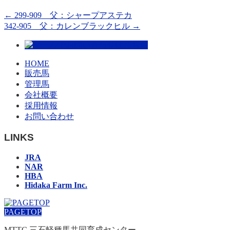
←
299-909 父：シャープアステカ
342-905 父：カレンブラックヒル
→
HOME
販売馬
管理馬
会社概要
採用情報
お問い合わせ
LINKS
JRA
NAR
HBA
Hidaka Farm Inc.
PAGETOP
MTTC 三石軽種馬共同育成センター