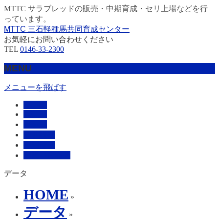
MTTC サラブレッドの販売・中期育成・セリ上場などを行
っています。
MTTC 三石軽種馬共同育成センター
お気軽にお問い合わせください
TEL
0146-33-2300
MENU
メニューを飛ばす
HOME
販売馬
管理馬
会社概要
採用情報
お問い合わせ
データ
HOME
»
データ
»