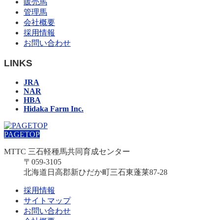
販売馬
管理馬
会社概要
採用情報
お問い合わせ
LINKS
JRA
NAR
HBA
Hidaka Farm Inc.
PAGETOP
MTTC 三石軽種馬共同育成センター
〒059-3105
北海道日高郡新ひだか町三石東蓬莱87-28
採用情報
サイトマップ
お問い合わせ