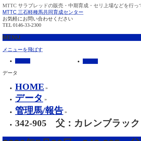
MTTC サラブレッドの販売・中期育成・セリ上場などを行っ
MTTC 三石軽種馬共同育成センター
お気軽にお問い合わせください
TEL 0146-33-2300
MENU
メニューを飛ばす
HOME
販売馬
データ
HOME
»
データ
»
管理馬/報告
»
342-905 父：カレンブラッ