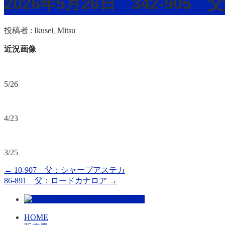
2026年5月26日 342-90
投稿者 :
Ikusei_Mitsu
近況画像
5/26
4/23
3/25
←
10-907 父：シャープアステカ
86-891 父：ロードカナロア
→
HOME