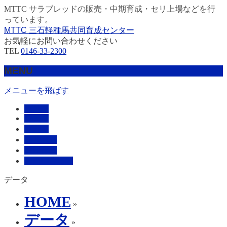
MTTC サラブレッドの販売・中期育成・セリ上場などを行
っています。
MTTC 三石軽種馬共同育成センター
お気軽にお問い合わせください
TEL
0146-33-2300
MENU
メニューを飛ばす
HOME
販売馬
管理馬
会社概要
採用情報
お問い合わせ
データ
HOME
»
データ
»