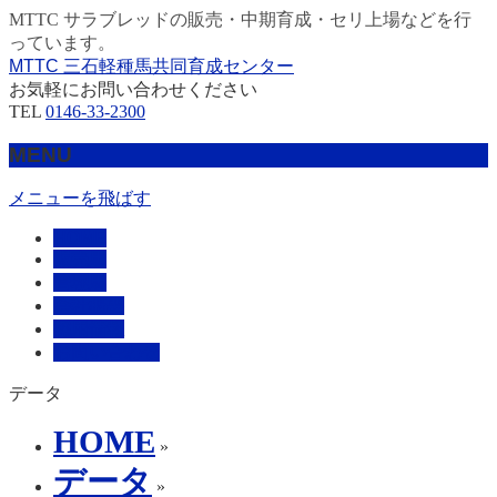
MTTC サラブレッドの販売・中期育成・セリ上場などを行
っています。
MTTC 三石軽種馬共同育成センター
お気軽にお問い合わせください
TEL
0146-33-2300
MENU
メニューを飛ばす
HOME
販売馬
管理馬
会社概要
採用情報
お問い合わせ
データ
HOME
»
データ
»